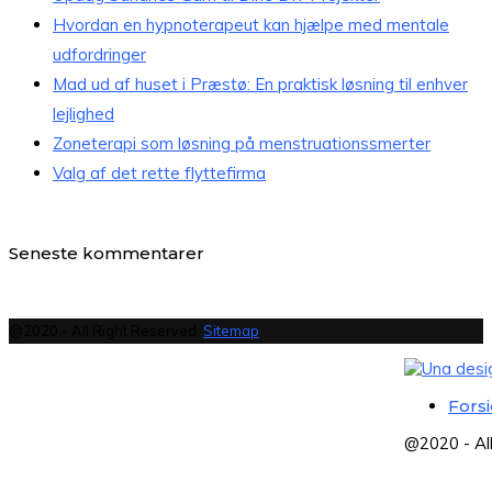
Hvordan en hypnoterapeut kan hjælpe med mentale
udfordringer
Mad ud af huset i Præstø: En praktisk løsning til enhver
lejlighed
Zoneterapi som løsning på menstruationssmerter
Valg af det rette flyttefirma
Seneste kommentarer
@2020 - All Right Reserved.
Sitemap
Fors
@2020 - Al