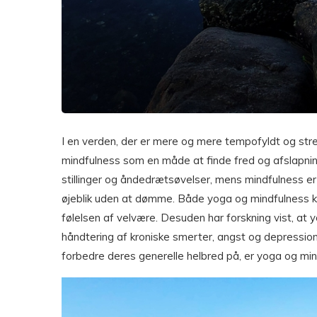
I en verden, der er mere og mere tempofyldt og st
mindfulness som en måde at finde fred og afslapnin
stillinger og åndedrætsøvelser, mens mindfulness 
øjeblik uden at dømme. Både yoga og mindfulness ka
følelsen af velvære. Desuden har forskning vist, at
håndtering af kroniske smerter, angst og depression.
forbedre deres generelle helbred på, er yoga og mi