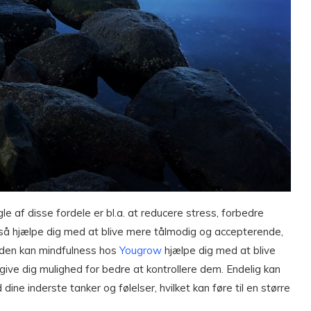
 af disse fordele er bl.a. at reducere stress, forbedre
så hjælpe dig med at blive mere tålmodig og accepterende,
esuden kan mindfulness hos
Yougrow
hjælpe dig med at blive
 give dig mulighed for bedre at kontrollere dem. Endelig kan
ne inderste tanker og følelser, hvilket kan føre til en større