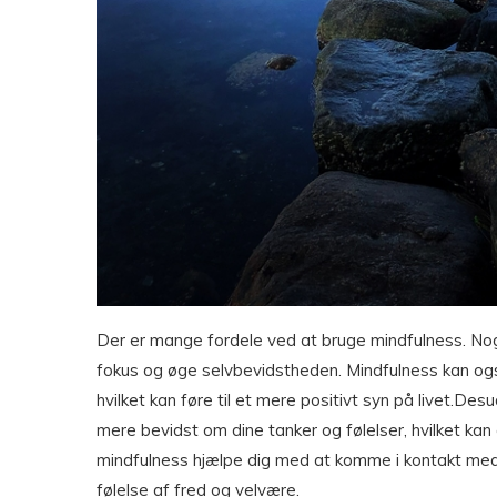
Der er mange fordele ved at bruge mindfulness. Nogle
fokus og øge selvbevidstheden. Mindfulness kan og
hvilket kan føre til et mere positivt syn på livet.D
mere bevidst om dine tanker og følelser, hvilket kan
mindfulness hjælpe dig med at komme i kontakt med di
følelse af fred og velvære.