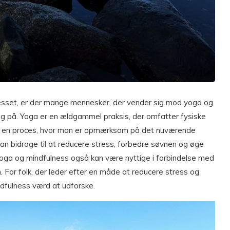
resset, er der mange mennesker, der vender sig mod yoga og
g på. Yoga er en ældgammel praksis, der omfatter fysiske
er en proces, hvor man er opmærksom på det nuværende
n bidrage til at reducere stress, forbedre søvnen og øge
 yoga og mindfulness også kan være nyttige i forbindelse med
 For folk, der leder efter en måde at reducere stress og
ndfulness værd at udforske.