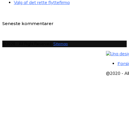
Valg af det rette flyttefirma
Seneste kommentarer
@2020 - All Right Reserved.
Sitemap
Fors
@2020 - Al