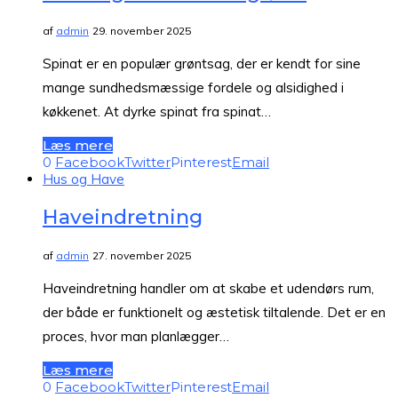
af
admin
29. november 2025
Spinat er en populær grøntsag, der er kendt for sine
mange sundhedsmæssige fordele og alsidighed i
køkkenet. At dyrke spinat fra spinat…
Læs mere
0
Facebook
Twitter
Pinterest
Email
Hus og Have
Haveindretning
af
admin
27. november 2025
Haveindretning handler om at skabe et udendørs rum,
der både er funktionelt og æstetisk tiltalende. Det er en
proces, hvor man planlægger…
Læs mere
0
Facebook
Twitter
Pinterest
Email