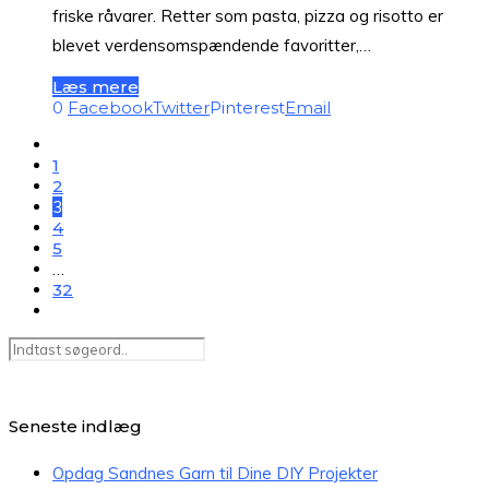
friske råvarer. Retter som pasta, pizza og risotto er
blevet verdensomspændende favoritter,…
Læs mere
0
Facebook
Twitter
Pinterest
Email
1
2
3
4
5
…
32
Seneste indlæg
Opdag Sandnes Garn til Dine DIY Projekter