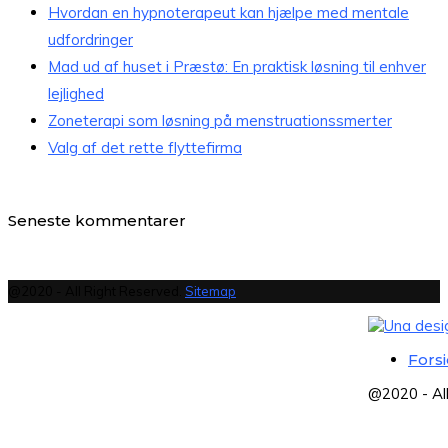
Hvordan en hypnoterapeut kan hjælpe med mentale
udfordringer
Mad ud af huset i Præstø: En praktisk løsning til enhver
lejlighed
Zoneterapi som løsning på menstruationssmerter
Valg af det rette flyttefirma
Seneste kommentarer
@2020 - All Right Reserved.
Sitemap
Fors
@2020 - Al