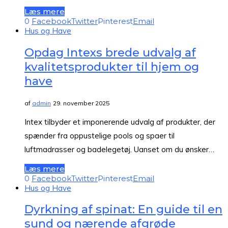
Læs mere
0
Facebook
Twitter
Pinterest
Email
Hus og Have
Opdag Intexs brede udvalg af
kvalitetsprodukter til hjem og
have
af
admin
29. november 2025
Intex tilbyder et imponerende udvalg af produkter, der
spænder fra oppustelige pools og spaer til
luftmadrasser og badelegetøj. Uanset om du ønsker…
Læs mere
0
Facebook
Twitter
Pinterest
Email
Hus og Have
Dyrkning af spinat: En guide til en
sund og nærende afgrøde