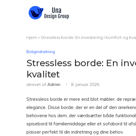
Hjem
»
Stressless borde: En investering i komfort og kval
Boligindretning
Stressless borde: En in
kvalitet
skrevet af
Admin
8. januar 2026
Stressless borde er mere end blot møbler; de repræse
elegance. Disse borde, der er en del af den anerke
behovene hos dem, der værdsætter både funktionalit
spisebord til familiemiddage eller et sofabord til af
passer perfekt til din indretning og dine behov.