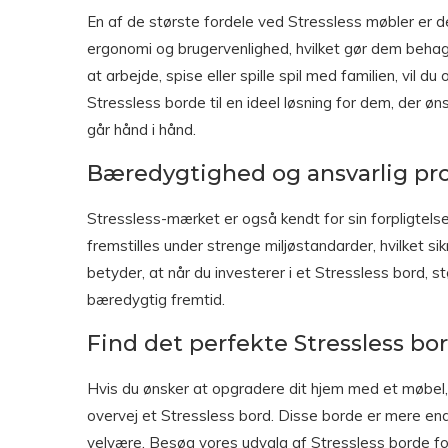
En af de største fordele ved Stressless møbler er 
ergonomi og brugervenlighed, hvilket gør dem behag
at arbejde, spise eller spille spil med familien, vil 
Stressless borde til en ideel løsning for dem, der ø
går hånd i hånd.
Bæredygtighed og ansvarlig pr
Stressless-mærket er også kendt for sin forpligtels
fremstilles under strenge miljøstandarder, hvilket sik
betyder, at når du investerer i et Stressless bord, 
bæredygtig fremtid.
Find det perfekte Stressless bor
Hvis du ønsker at opgradere dit hjem med et møbel, 
overvej et Stressless bord. Disse borde er mere end b
velvære. Besøg vores udvalg af Stressless borde for 