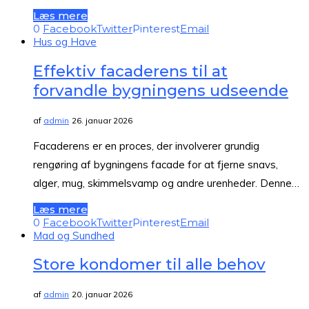
Læs mere
0
Facebook
Twitter
Pinterest
Email
Hus og Have
Effektiv facaderens til at
forvandle bygningens udseende
af
admin
26. januar 2026
Facaderens er en proces, der involverer grundig
rengøring af bygningens facade for at fjerne snavs,
alger, mug, skimmelsvamp og andre urenheder. Denne…
Læs mere
0
Facebook
Twitter
Pinterest
Email
Mad og Sundhed
Store kondomer til alle behov
af
admin
20. januar 2026