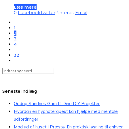
Læs mere
0
Facebook
Twitter
Pinterest
Email
1
2
3
4
…
32
Seneste indlæg
Opdag Sandnes Garn til Dine DIY Projekter
Hvordan en hypnoterapeut kan hjælpe med mentale
udfordringer
Mad ud af huset i Præstø: En praktisk løsning til enhver