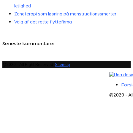
lejlighed
Zoneterapi som løsning på menstruationssmerter
Valg af det rette flyttefirma
Seneste kommentarer
@2020 - All Right Reserved.
Sitemap
Fors
@2020 - Al