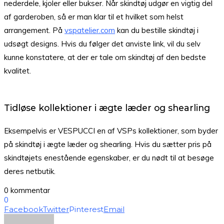
nederdele, kjoler eller bukser. Når skindtøj udgør en vigtig del
af garderoben, så er man klar til et hvilket som helst
arrangement. På
vspatelier.com
kan du bestille skindtøj i
udsøgt designs. Hvis du følger det anviste link, vil du selv
kunne konstatere, at der er tale om skindtøj af den bedste
kvalitet.
Tidløse kollektioner i ægte læder og shearling
Eksempelvis er VESPUCCI en af VSPs kollektioner, som byder
på skindtøj i ægte læder og shearling. Hvis du sætter pris på
skindtøjets enestående egenskaber, er du nødt til at besøge
deres netbutik.
0 kommentar
0
Facebook
Twitter
Pinterest
Email