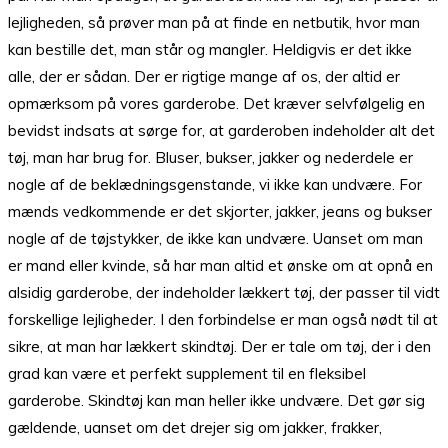
lejligheden, så prøver man på at finde en netbutik, hvor man
kan bestille det, man står og mangler. Heldigvis er det ikke
alle, der er sådan. Der er rigtige mange af os, der altid er
opmærksom på vores garderobe. Det kræver selvfølgelig en
bevidst indsats at sørge for, at garderoben indeholder alt det
tøj, man har brug for. Bluser, bukser, jakker og nederdele er
nogle af de beklædningsgenstande, vi ikke kan undvære. For
mænds vedkommende er det skjorter, jakker, jeans og bukser
nogle af de tøjstykker, de ikke kan undvære. Uanset om man
er mand eller kvinde, så har man altid et ønske om at opnå en
alsidig garderobe, der indeholder lækkert tøj, der passer til vidt
forskellige lejligheder. I den forbindelse er man også nødt til at
sikre, at man har lækkert skindtøj. Der er tale om tøj, der i den
grad kan være et perfekt supplement til en fleksibel
garderobe. Skindtøj kan man heller ikke undvære. Det gør sig
gældende, uanset om det drejer sig om jakker, frakker,