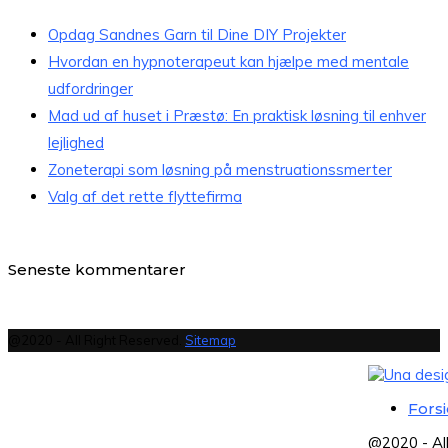
Opdag Sandnes Garn til Dine DIY Projekter
Hvordan en hypnoterapeut kan hjælpe med mentale
udfordringer
Mad ud af huset i Præstø: En praktisk løsning til enhver
lejlighed
Zoneterapi som løsning på menstruationssmerter
Valg af det rette flyttefirma
Seneste kommentarer
@2020 - All Right Reserved.
Sitemap
Fors
@2020 - Al