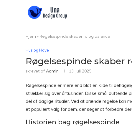
Hjem
»
Røgelsespinde skaber ro og balance
Hus og Have
Røgelsespinde skaber r
skrevet af
Admin
13. juli 2025
Røgelsespinde er mere end blot en kilde til behagelig
strækker sig over årtusinder. Disse små, duftende p
del af daglige ritualer. Ved at brænde røgelse kan m
et populært valg for dem, der søger at forbedre de
Historien bag røgelsespinde