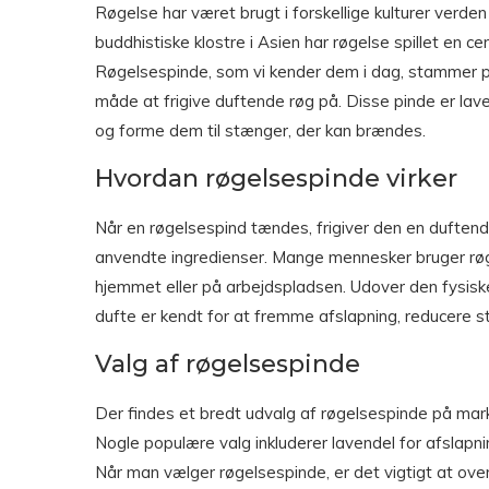
Røgelse har været brugt i forskellige kulturer verden
buddhistiske klostre i Asien har røgelse spillet en cent
Røgelsespinde, som vi kender dem i dag, stammer pr
måde at frigive duftende røg på. Disse pinde er la
og forme dem til stænger, der kan brændes.
Hvordan røgelsespinde virker
Når en røgelsespind tændes, frigiver den en duftend
anvendte ingredienser. Mange mennesker bruger røge
hjemmet eller på arbejdspladsen. Udover den fysisk
dufte er kendt for at fremme afslapning, reducere s
Valg af røgelsespinde
Der findes et bredt udvalg af røgelsespinde på mar
Nogle populære valg inkluderer lavendel for afslapnin
Når man vælger røgelsespinde, er det vigtigt at ove