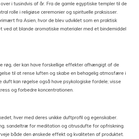
 over i tusindvis af år. Fra de gamle egyptiske templer til de
ral rolle i religiøse ceremonier og spirituelle praksisser.
imært fra Asien, hvor de blev udviklet som en praktisk
vet ved at blande aromatiske materialer med et bindemiddel
e røg, der kan have forskellige effekter afhængigt af de
lse til at rense luften og skabe en behagelig atmosfære i
e duft kan røgelse også have psykologiske fordele; visse
tress og forbedre koncentrationen.
kedet, hver med deres unikke duftprofil og egenskaber.
g, sandeltræ for meditation og citrusdufte for opfriskning.
rveje både den ønskede effekt og kvaliteten af produktet.