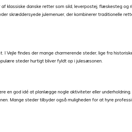
r af klassiske danske retter som sild, leverpostej, flæskesteg og
lbyder skræddersyede julemenuer, der kombinerer traditionelle ret
st. I Vejle findes der mange charmerende steder, lige fra histori
ulære steder hurtigt bliver fyldt op i julesæsonen.
en god idé at planlægge nogle aktiviteter eller underholdning. De
nen. Mange steder tilbyder også muligheden for at hyre professio