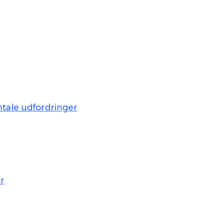
ale udfordringer
r