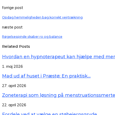
forrige post
Opdag hemmeligheden bag korrekt vejrtrækning
næste post
Røgelsespinde skaber ro og balance
Related Posts
Hvordan en hypnoterapeut kan hjælpe med ment
1. maj 2026
Mad ud af huset i Præstø: En praktisk...
27. april 2026
Zoneterapi som løsning på menstruationssmerte
22. april 2026
Fordele ved at vælge en støbejernsgryde