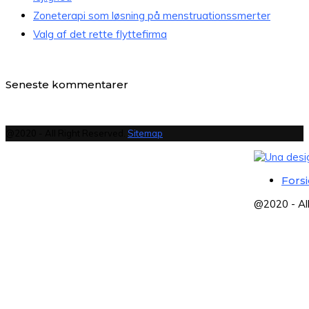
Zoneterapi som løsning på menstruationssmerter
Valg af det rette flyttefirma
Seneste kommentarer
@2020 - All Right Reserved.
Sitemap
Fors
@2020 - Al