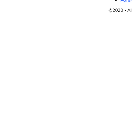
Fors
@2020 - Al