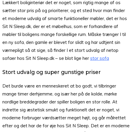
Lækkert boliginteriør det er noget, som rigtig mange af os
sætter stor pris på og prioriterer, og et sted hvor man finder
et moderne udvalg af smarte funktioneller møbler, det er hos
Sit N Sleep.dk, der er et møbelhus, som er forhandlere af
møbler til boligens mange forskellige rum. Måske trænger I til
en ny sofa, den gamle er blevet for slidt og har udtjent sin
værnepligt så at sige, så finder I et stort udvalg af netop
sofaer hos Sit N Sleep.dk – se blot lige her
stor sofa
Stort udvalg og super gunstige priser
Det burde være en menneskeret at bo godt, vi tilbringer
mange timer derhjemme, og især her på de kolde, mørke
nordlige breddegrader der spiller boligen en stor rolle. At
indrette sig æstetisk smukt og funktionelt det er noget, vi
moderne forbruger værdsætter meget højt, og går målrettet
efter og det har de for øje hos Sit N Sleep. Det er en moderne