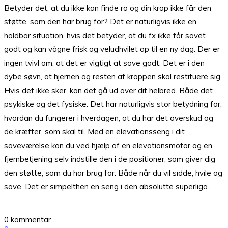
Betyder det, at du ikke kan finde ro og din krop ikke får den
støtte, som den har brug for? Det er naturligvis ikke en
holdbar situation, hvis det betyder, at du fx ikke får sovet
godt og kan vågne frisk og veludhvilet op til en ny dag. Der er
ingen tvivl om, at det er vigtigt at sove godt. Det er i den
dybe søvn, at hjernen og resten af kroppen skal restituere sig.
Hvis det ikke sker, kan det gå ud over dit helbred. Både det
psykiske og det fysiske. Det har naturligvis stor betydning for,
hvordan du fungerer i hverdagen, at du har det overskud og
de kræfter, som skal til. Med en elevationsseng i dit
soveværelse kan du ved hjælp af en elevationsmotor og en
fjernbetjening selv indstille den i de positioner, som giver dig
den støtte, som du har brug for. Både når du vil sidde, hvile og
sove. Det er simpelthen en seng i den absolutte superliga.
0 kommentar