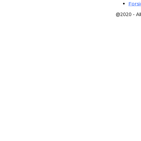
Fors
@2020 - Al