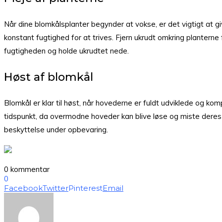
Når dine blomkålsplanter begynder at vokse, er det vigtigt at giv
konstant fugtighed for at trives. Fjern ukrudt omkring plantern
fugtigheden og holde ukrudtet nede.
Høst af blomkål
Blomkål er klar til høst, når hovederne er fuldt udviklede og k
tidspunkt, da overmodne hoveder kan blive løse og miste deres 
beskyttelse under opbevaring.
0 kommentar
0
Facebook
Twitter
Pinterest
Email