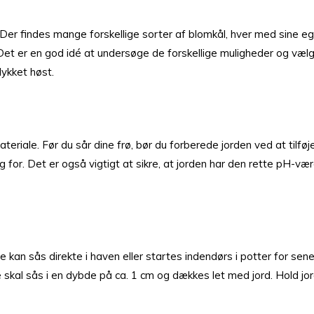
rø. Der findes mange forskellige sorter af blomkål, hver med sin
 er en god idé at undersøge de forskellige muligheder og vælge e
lykket høst.
ateriale. Før du sår dine frø, bør du forberede jorden ved at tilf
 for. Det er også vigtigt at sikre, at jorden har den rette pH-vær
e kan sås direkte i haven eller startes indendørs i potter for sen
skal sås i en dybde på ca. 1 cm og dækkes let med jord. Hold jord