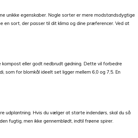
e egne unikke egenskaber. Nogle sorter er mere modstandsdygtige
n sort, der passer til dit klima og dine præferencer. Ved at
øje kompost eller godt nedbrudt gødning. Dette vil forbedre
di, som for blomkål ideelt set ligger mellem 6,0 og 7,5. En
ere udplantning. Hvis du vælger at starte indendørs, skal du så
en fugtig, men ikke gennemblødt, indtil frøene spirer.