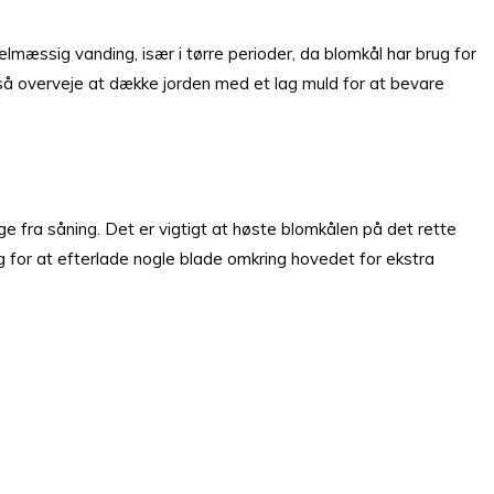
elmæssig vanding, især i tørre perioder, da blomkål har brug for
gså overveje at dække jorden med et lag muld for at bevare
e fra såning. Det er vigtigt at høste blomkålen på det rette
g for at efterlade nogle blade omkring hovedet for ekstra