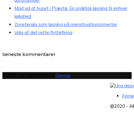
udfordringer
Mad ud af huset i Præstø: En praktisk løsning til enhver
lejlighed
Zoneterapi som løsning på menstruationssmerter
Valg af det rette flyttefirma
Seneste kommentarer
@2020 - All Right Reserved.
Sitemap
Fors
@2020 - Al