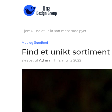
Hjem
»
Find et unikt sortiment med pynt
Mad og Sundhed
Find et unikt sortimen
skrevet af
Admin
2. marts 2022