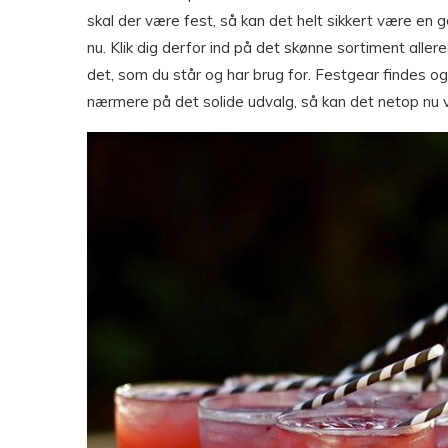
skal der være fest, så kan det helt sikkert være en
nu. Klik dig derfor ind på det skønne sortiment allere
det, som du står og har brug for. Festgear findes og
nærmere på det solide udvalg, så kan det netop nu v