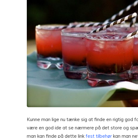
Kunne man lige nu tænke sig at finde en rigtig god fo
være en god ide at se nærmere på det store og spæ
man kan finde på dette link
fest tilbehør
kan man net