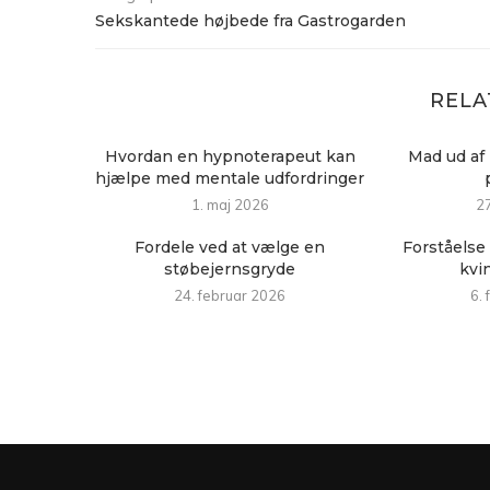
Sekskantede højbede fra Gastrogarden
RELA
Hvordan en hypnoterapeut kan
Mad ud af 
hjælpe med mentale udfordringer
1. maj 2026
27
Fordele ved at vælge en
Forståelse 
støbejernsgryde
kvi
24. februar 2026
6.