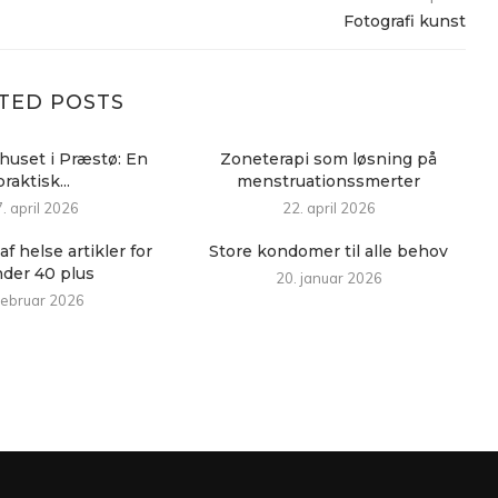
Fotografi kunst
TED POSTS
huset i Præstø: En
Zoneterapi som løsning på
praktisk...
menstruationssmerter
. april 2026
22. april 2026
af helse artikler for
Store kondomer til alle behov
nder 40 plus
20. januar 2026
 februar 2026