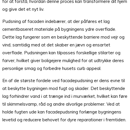
for at forstå, hvordan denne proces kan transformere dit hjem
og give det et nyt liv.
Pudsning af facaden indebærer, at der påføres et lag
cementbaseret materiale på bygningens ydre overflade.
Dette lag fungerer som en beskyttende barriere mod vejr og
vind, samtidig med at det skaber en jævn og ensartet
overflade. Pudsningen kan tilpasses forskellige stilarter og
farver, hvilket giver boligejere mulighed for at udtrykke deres
personlige smag og forbedre husets curb appeal.
En af de største fordele ved facadepudsning er dens evne til
at beskytte bygningen mod fugt og skader. Det beskyttende
lag forhindrer vand i at trænge ind i murværket, hvilket kan føre
til skimmelsvamp, råd og andre alvorlige problemer. Ved at
holde fugten ude kan facadepudsning forlænge bygningens
levetid og reducere behovet for dyre reparationer i fremtiden.