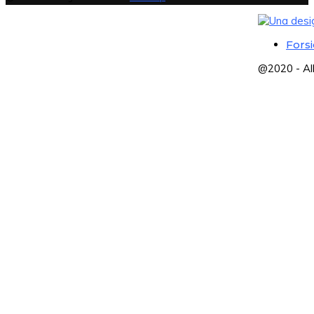
Fors
@2020 - Al