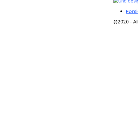
Fors
@2020 - Al