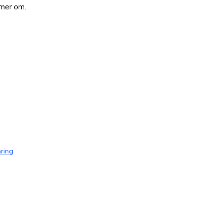
mmer om.
aring