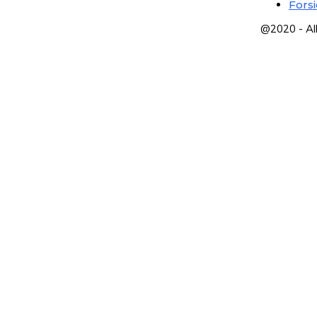
Fors
@2020 - Al