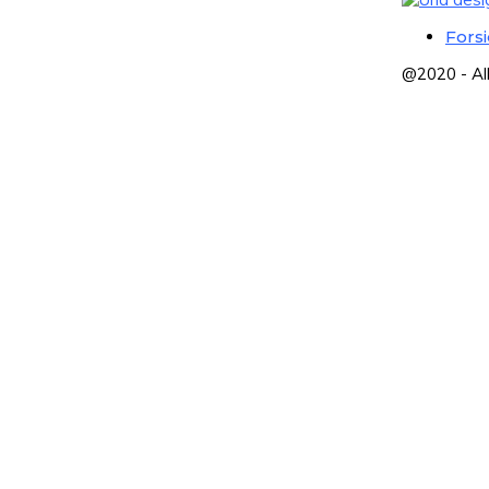
Fors
@2020 - Al