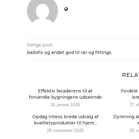
forrige post
ballofix og andet god til rør og fittings
RELA
Effektiv facaderens til at
Fordele 
forvandle bygningens udseende
br
26. januar 2026
27. 
Opdag Intexs brede udvalg af
Dyrkning af
kvalitetsprodukter til hjem...
29. november 2025
29. 