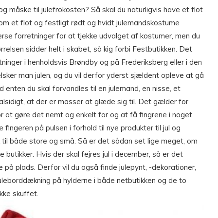
 måske til julefrokosten? Så skal du naturligvis have et flot
som et flot og festligt rødt og hvidt julemandskostume
verse forretninger for at tjekke udvalget af kostumer, men du
ørrelsen sidder helt i skabet, så kig forbi Festbutikken. Det
tninger i henholdsvis Brøndby og på Frederiksberg eller i den
er man julen, og du vil derfor yderst sjældent opleve at gå
enten du skal forvandles til en julemand, en nisse, et
lsidigt, at der er masser at glæde sig til. Det gælder for
or at gøre det nemt og enkelt for og at få fingrene i noget
fingeren på pulsen i forhold til nye produkter til jul og
til både store og små. Så er det sådan set lige meget, om
e butikker. Hvis der skal fejres jul i december, så er det
 på plads. Derfor vil du også finde julepynt, -dekorationer,
 juleborddækning på hylderne i både netbutikken og de to
ikke skuffet.