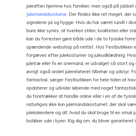
juleaften hjemme hos familien, men også på jobbet og
Julemandskostume
. Der findes ikke ret meget, der 
signalerer jul og hygge. Hvis du har været rundt i di
bare ikke synes, at hverken stilen, kvaliteten eller st
kan du forresten gøre både ude i de to fysiske forre
spændende webshop på nettet. Hos Festbutikken elsk
forgæves efter julekostumer og juleudklædning. Hvad 
juletræ eller fx en snemand, er udvalget så stort og a
øvrigt også andet julerelateret tilbehør og udstyr. F
fantastisk, sørger Festbutikken for hele tiden at have 
opdaterer og udvider løbende med noget fantastisk 
du foretrækker at handle online eller i en af de fysisk
naturligvis ikke kun julemandskostumet, der skal være
julekalendere og alt, hvad du skal bruge til en smuk
butikker ude i byen. Kig dig om, du bliver garanteret 